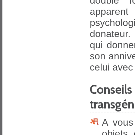
double 
apparent
psycholo
donateur. 
qui donnen
son annive
celui avec 
Conse
transgén
A
vous 
objets 