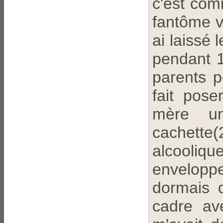
c'est com
fantôme vo
ai laissé 
pendant 1
parents 
fait pose
mère u
cachette
alcooliq
enveloppe
dormais 
cadre av