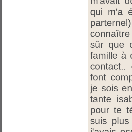
m'avait 
qui m'a 
parternel
connaître
sûr que c
famille à
contact.
font comp
je sois e
tante isa
pour te t
suis plus
j'avais e